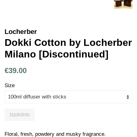
Locherber
Dokki Cotton by Locherber
Milano [Discontinued]
Parastā
Atlaides
€39.00
cena
cena
Size
Izpārdots
Floral, fresh, powdery and musky fragrance.