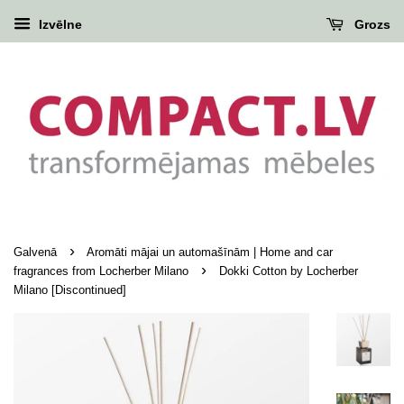
Izvēlne
Grozs
›
Galvenā
Aromāti mājai un automašīnām | Home and car
›
fragrances from Locherber Milano
Dokki Cotton by Locherber
Milano [Discontinued]