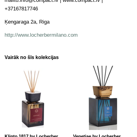
mailto:info@compact.lv | www.compact.lv |
+37167817746
Ķengaraga 2a, Riga
http://www.locherbermilano.com
Vairāk no šīs kolekcijas
Klinto 1817 by Locherber
Venetiae by Locherber